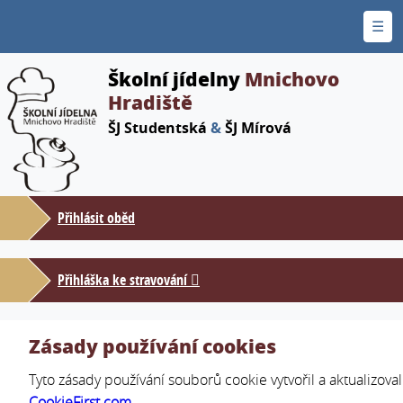
☰
Školní jídelny
Mnichovo
Hradiště
ŠJ Studentská
&
ŠJ Mírová
Přihlásit oběd
Přihláška ke stravování
Zásady používání cookies
Tyto zásady používání souborů cookie vytvořil a aktualizoval
CookieFirst.com
.