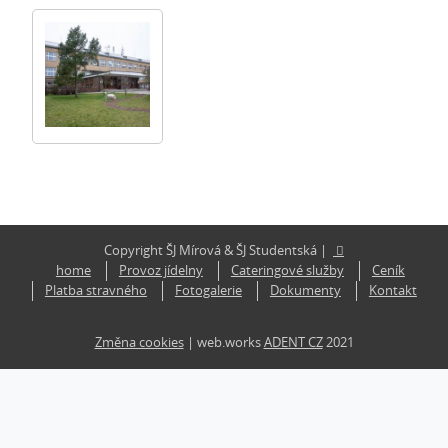
Copyright ŠJ Mírová & ŠJ Studentská |
home
Provoz jídelny
Cateringové služby
Ceník
Platba stravného
Fotogalerie
Dokumenty
Kontakt
Změna cookies
| web.works
ADENT CZ
2021