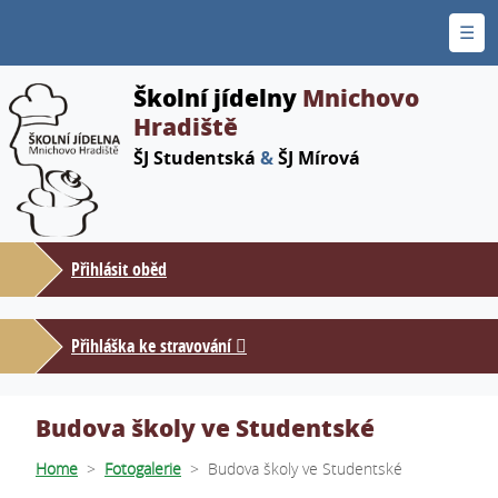
☰
Školní jídelny
Mnichovo
Hradiště
ŠJ Studentská
&
ŠJ Mírová
Přihlásit oběd
Přihláška ke stravování
Budova školy ve Studentské
Home
>
Fotogalerie
>
Budova školy ve Studentské